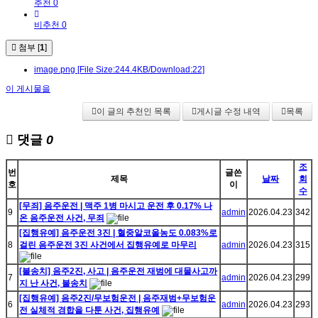
추천 0
비추천 0
첨부 [
1
]
image.png
[File Size:244.4KB/Download:22]
이 게시물을
이 글의 추천인 목록
게시글 수정 내역
목록
댓글
0
조
번
글쓴
제목
날짜
회
호
이
수
[무죄] 음주운전 | 맥주 1병 마시고 운전 후 0.17% 나
9
admin
2026.04.23
342
온 음주운전 사건, 무죄
[집행유예] 음주운전 3진 | 혈중알코올농도 0.083%로
8
걸린 음주운전 3진 사건에서 집행유예로 마무리
admin
2026.04.23
315
[불송치] 음주2진, 사고 | 음주운전 재범에 대물사고까
7
admin
2026.04.23
299
지 난 사건, 불송치
[집행유예] 음주2진/무보험운전 | 음주재범+무보험운
6
admin
2026.04.23
293
전 실체적 경합을 다툰 사건, 집행유예