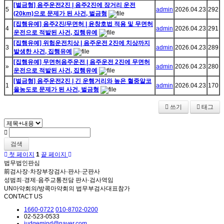
[벌금형] 음주운전2진 | 음주2진에 장거리 운전
5
admin
2026.04.23
292
(20km)으로 문제가 된 사건, 벌금형
[집행유예] 음주2진/무면허 | 윤창호법 적용 및 무면허
4
admin
2026.04.23
291
운전으로 적발된 사건, 집행유예
[집행유예] 위험운전치상 | 음주운전 2진에 치상까지
3
admin
2026.04.23
289
발생한 사건, 집행유예
[집행유예] 무면허음주운전 | 음주운전 2진에 무면허
»
admin
2026.04.23
280
운전으로 적발된 사건, 집행유예
[벌금형] 음주운전2진 | 긴 운행거리와 높은 혈중알코
1
admin
2026.04.23
170
올농도로 문제가 된 사건, 벌금형
쓰기
태그
검색
첫 페이지
1
끝 페이지
법무법인판심
前검사장·차장부장검사·판사·군판사
성범죄·경제·음주교통전담 판사·검사역임
UN마약회의/방콕마약회의 법무부검사대표참가
CONTACT US
1660-0722
010-8702-0200
02-523-0533
judgemind@naver.com