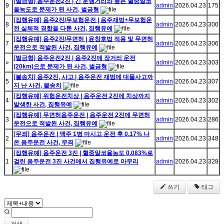
[벌금형] 음주운전2진 | 긴 운행거리와 높은 혈중알코
9
admin
2026.04.23
175
올농도로 문제가 된 사건, 벌금형
[집행유예] 음주2진/무보험운전 | 음주재범+무보험운
8
admin
2026.04.23
300
전 실체적 경합을 다툰 사건, 집행유예
[집행유예] 음주2진/무면허 | 윤창호법 적용 및 무면허
7
admin
2026.04.23
306
운전으로 적발된 사건, 집행유예
[벌금형] 음주운전2진 | 음주2진에 장거리 운전
»
admin
2026.04.23
303
(20km)으로 문제가 된 사건, 벌금형
[불송치] 음주2진, 사고 | 음주운전 재범에 대물사고까
5
admin
2026.04.23
307
지 난 사건, 불송치
[집행유예] 위험운전치상 | 음주운전 2진에 치상까지
4
admin
2026.04.23
302
발생한 사건, 집행유예
[집행유예] 무면허음주운전 | 음주운전 2진에 무면허
3
admin
2026.04.23
286
운전으로 적발된 사건, 집행유예
[무죄] 음주운전 | 맥주 1병 마시고 운전 후 0.17% 나
2
admin
2026.04.23
348
온 음주운전 사건, 무죄
[집행유예] 음주운전 3진 | 혈중알코올농도 0.083%로
1
걸린 음주운전 3진 사건에서 집행유예로 마무리
admin
2026.04.23
328
쓰기
태그