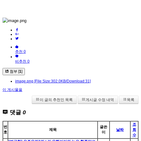
추천 0
비추천 0
첨부 [
1
]
image.png
[File Size:302.0KB/Download:31]
이 게시물을
이 글의 추천인 목록
게시글 수정 내역
목록
댓글
0
조
번
글쓴
제목
날짜
회
호
이
수