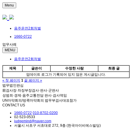
Menu
음주운전2회처벌
1660-0722
업무사례
MENU
음주운전2회처벌
제목
글쓴이
수정한 사람
최종 글
업데이트 로그가 기록되어 있지 않은 게시글입니다.
« 첫 페이지
1
끝 페이지 »
법무법인판심
前검사장·차장부장검사·판사·군판사
성범죄·경제·음주교통전담 판사·검사역임
UN마약회의/방콕마약회의 법무부검사대표참가
CONTACT US
1660-0722
010-8702-0200
02-523-0533
judgemind@naver.com
서울시 서초구 서초대로 272, 9층 (한국아이비에스빌딩)