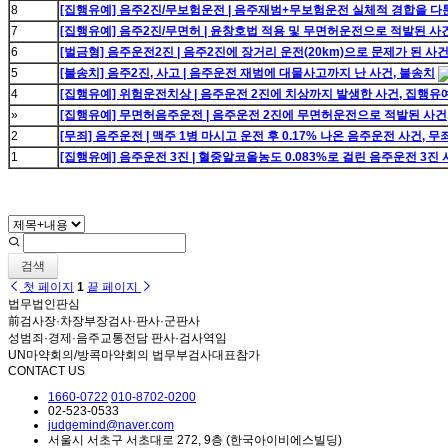
8
[집행유예] 음주2진/무보험운전 | 음주재범+무보험운전 실체적 경합을 다
7
[집행유예] 음주2진/무면허 | 윤창호법 적용 및 무면허운전으로 적발된 사
6
[벌금형] 음주운전2진 | 음주2진에 장거리 운전(20km)으로 문제가 된 사건
5
[불송치] 음주2진, 사고 | 음주운전 재범에 대물사고까지 난 사건, 불송치
4
[집행유예] 위험운전치상 | 음주운전 2진에 치상까지 발생한 사건, 집행유
»
[집행유예] 무면허음주운전 | 음주운전 2진에 무면허운전으로 적발된 사건
2
[무죄] 음주운전 | 맥주 1병 마시고 운전 후 0.17% 나온 음주운전 사건, 무
1
[집행유예] 음주운전 3진 | 혈중알코올농도 0.083%로 걸린 음주운전 3
검색
첫 페이지
1
끝 페이지
법무법인판심
前검사장·차장부장검사·판사·군판사
성범죄·경제·음주교통전담 판사·검사역임
UN마약회의/방콕마약회의 법무부검사대표참가
CONTACT US
1660-0722
010-8702-0200
02-523-0533
judgemind@naver.com
서울시 서초구 서초대로 272, 9층 (한국아이비에스빌딩)