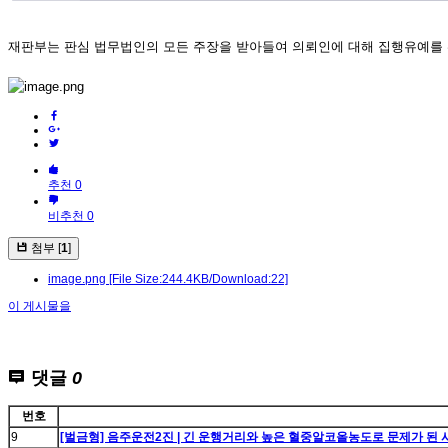
재판부는 판심 법무법인의 모든 주장을 받아들여 의뢰인에 대해 집행유예를
추천 0
비추천 0
첨부 [
1
]
image.png
[File Size:244.4KB/Download:22]
이 게시물을
댓글
0
번호
9
[벌금형] 음주운전2진 | 긴 운행거리와 높은 혈중알코올농도로 문제가 된 