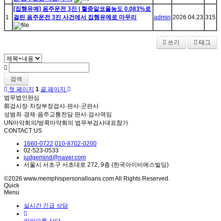
[집행유예] 음주운전 3진 | 혈중알코올농도 0.083%로
1
걸린 음주운전 3진 사건에서 집행유예로 마무리
admin
2026.04.23
315
쓰기
태그
검색
첫 페이지
1
끝 페이지
법무법인판심
前검사장·차장부장검사·판사·군판사
성범죄·경제·음주교통전담 판사·검사역임
UN마약회의/방콕마약회의 법무부검사대표참가
CONTACT US
1660-0722
010-8702-0200
02-523-0533
judgemind@naver.com
서울시 서초구 서초대로 272, 9층 (한국아이비에스빌딩)
©2026 www.memphispersonalloans.com All Rights Reserved.
Quick
Menu
실시간 긴급 상담