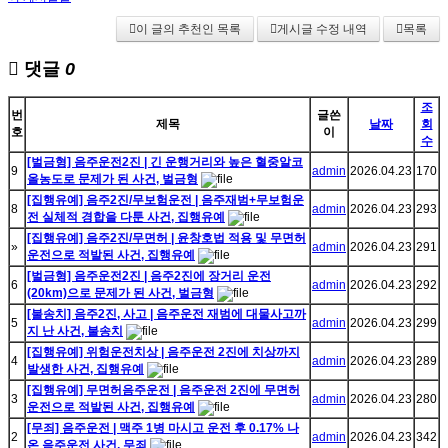
이 글의 추천인 목록
게시글 수정 내역
목록
댓글
0
조
번
글쓴
제목
날짜
회
호
이
수
[벌금형] 음주운전2진 | 긴 운행거리와 높은 혈중알코
9
admin
2026.04.23
170
올농도로 문제가 된 사건, 벌금형
[집행유예] 음주2진/무보험운전 | 음주재범+무보험운
8
admin
2026.04.23
293
전 실체적 경합을 다툰 사건, 집행유예
[집행유예] 음주2진/무면허 | 윤창호법 적용 및 무면허
»
admin
2026.04.23
291
운전으로 적발된 사건, 집행유예
[벌금형] 음주운전2진 | 음주2진에 장거리 운전
6
admin
2026.04.23
292
(20km)으로 문제가 된 사건, 벌금형
[불송치] 음주2진, 사고 | 음주운전 재범에 대물사고까
5
admin
2026.04.23
299
지 난 사건, 불송치
[집행유예] 위험운전치상 | 음주운전 2진에 치상까지
4
admin
2026.04.23
289
발생한 사건, 집행유예
[집행유예] 무면허음주운전 | 음주운전 2진에 무면허
3
admin
2026.04.23
280
운전으로 적발된 사건, 집행유예
[무죄] 음주운전 | 맥주 1병 마시고 운전 후 0.17% 나
2
admin
2026.04.23
342
온 음주운전 사건, 무죄